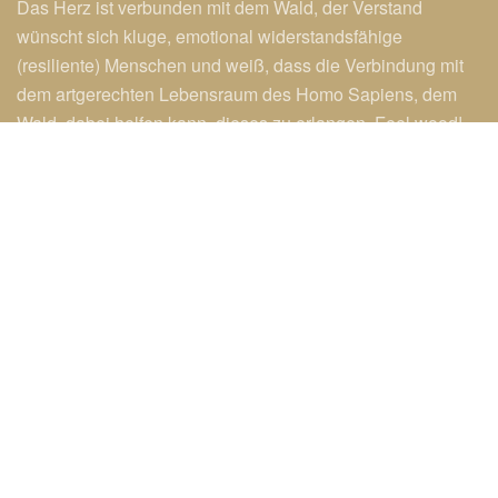
Das Herz ist verbunden mit dem Wald, der Verstand
wünscht sich kluge, emotional widerstandsfähige
(resiliente) Menschen und weiß, dass die Verbindung mit
dem artgerechten Lebensraum des Homo Sapiens, dem
Wald, dabei helfen kann, dieses zu erlangen. Feel wood!
Mehr über mich und meine Erfahrungen, die ich machen
durfte...
VITA